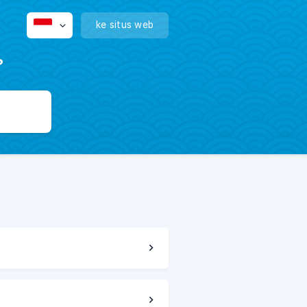
ke situs web
?