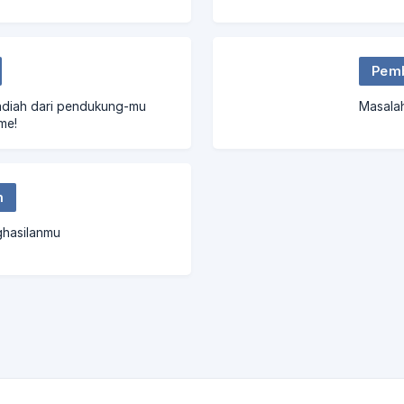
Pem
adiah dari pendukung-mu
Masala
me!
n
ghasilanmu