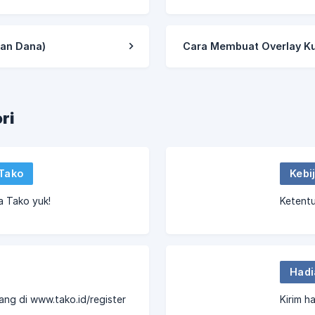
ian Dana)
Cara Membuat Overlay K
ri
Tako
Kebi
a Tako yuk!
Ketent
Hadi
ang di www.tako.id/register
Kirim h