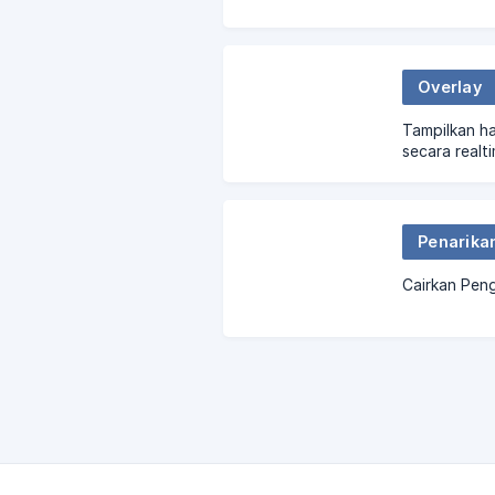
Overlay
Tampilkan h
secara realti
Penarika
Cairkan Pen