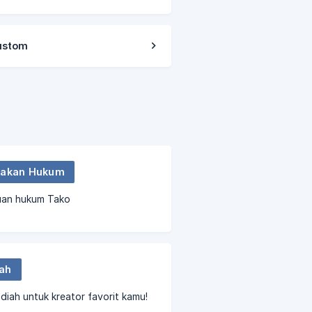
ustom
jakan Hukum
uan hukum Tako
ah
adiah untuk kreator favorit kamu!