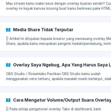
Mau stream kamu makin kece dengan overlay buatan sendiri? C
overlay ini kayak kanvas kosong buat kamu berkreasi pake HTML.
buat pesan spesial, animasi seru, atau branding yang bikin orang
langsung inget sama kamu! Apa Saja Jenis Overlay yang Dapat
Dikustomisasi? Alert (Tidak termasuk media seperti Voice Note
ataupun GIF) Media Share (Hanya bagian pesan, bagian media/vi
Media Share Tidak Terputar
dan progress bar tidak dapat di custom) Leaderboard Timer (Akan
rend
|| Artikel ini ditujukan kepada kreator yang memasang overlay M
Share, apabila kamu merupakan pengirim hadiah/pendukung, mo
hubungi kreator untuk memutar ulang kembali media share kamu 
bantu pandu kreator dengan tutorial di bawah ini. Dalam beberapa
keadaan, media share mungkin tidak terputar, kamu bisa coba un
memutar kembali media share tersebut. Namun ada beberapa hal
Overlay Saya Ngebug, Apa Yang Harus Saya 
perlu kamu pastikan: Pastikan jaringan di perangkat kamu stabil
Pastikan resource di perangkat kam
OBS Studio / Streamlabs Pastikan OBS Studio kamu sudah
menggunakan versi terbaru, apabila masalah masih berlanjut, sila
coba step berikut: Klik kanan pada Tombol Windows, kemudian klik Run
Isi %appdata%\obs-studio\plugin_config\obs-browser kemudian k
OK Maka akan muncul fold
Cara Mengatur Volume/Output Suara Overla
|| Pada setiap pengaturan overlay Tako di dashboard, kami