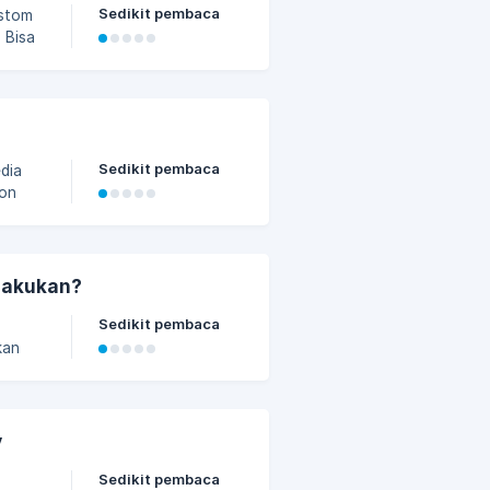
Sedikit pembaca
ustom
 Bisa
deo
 re-
Sedikit pembaca
edia
hon
atau
tuk
 yang
Lakukan?
Sedikit pembaca
kan
lik
y
Sedikit pembaca