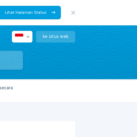
Lihat Halaman Status
ke situs web
 secara